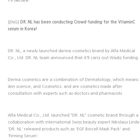
t-il déclaré.
[ENG]
DR. NL has been conducting Crowd-funding for the VitaminC
serum in Korea!
DR. NL, a newly launched derma cosmetics brand by Alfa Medical
Co., Ltd. DR. NL team announced that it'll carry out Wadiz funding.
Derma cosmetics are a combination of Dermatology, which means
skin science, and Cosmetics. and are cosmetics made after
consultation with experts such as doctors and pharmacists.
Alfa Medical Co., Ltd. launched "DR. NL" cosmetic brand through a
collaboration with international Swiss beauty expert Nikolaus Linde
'DR. NL' released products such as 'EGF Biocell Mask Pack' and
'Firming Serum'.