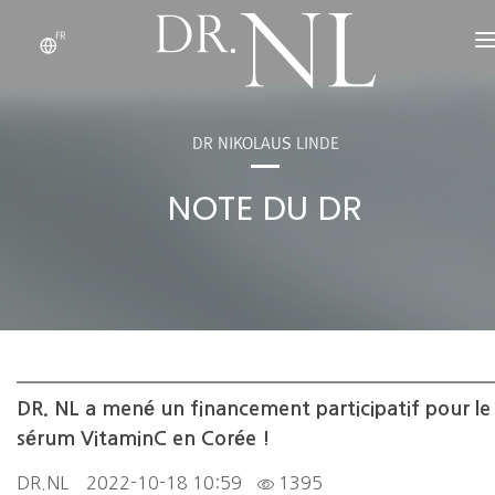
FR
À PROPOS
PRODUITS
DR NIKOLAUS LINDE
NOTE DU DR.
NOTE DU DR
OEM/ODM
NOUS CONTACTER
DR. NL a mené un financement participatif pour le
sérum VitaminC en Corée !
DR.NL
2022-10-18 10:59
1395